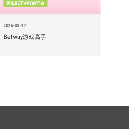
类似BETWAY的平台
类似
2026-03-17
2026-
Betway游戏高手
必威