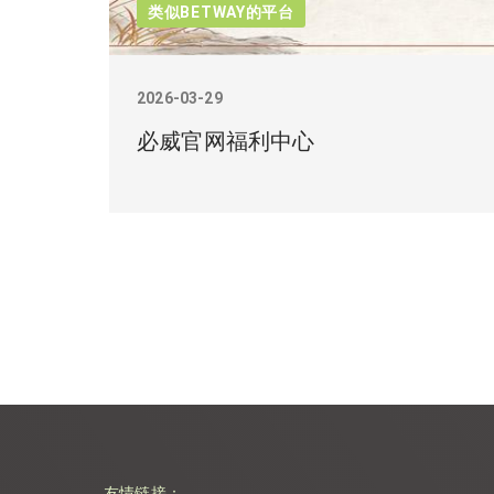
类似BETWAY的平台
2026-03-29
必威官网福利中心
友情链接：