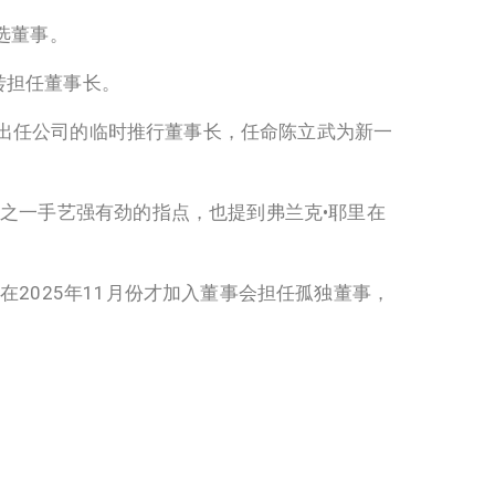
选董事。
转担任董事长。
他出任公司的临时推行董事长，任命陈立武为新一
之一手艺强有劲的指点，也提到弗兰克•耶里在
2025年11月份才加入董事会担任孤独董事，