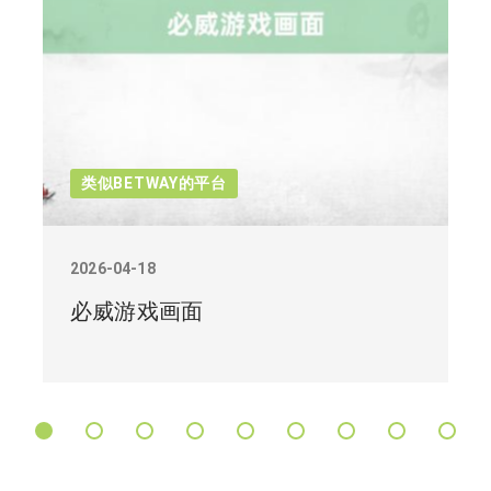
类似BETWAY的平台
2026-04-18
必威游戏画面